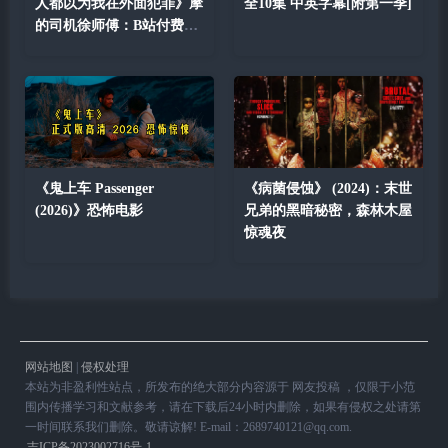
人都以为我在外面犯罪》摩
全10集 中英字幕[附第一季]
的司机徐师傅：B站付费充
电
《鬼上车 Passenger
《病菌侵蚀》 (2024)：末世
(2026)》恐怖电影
兄弟的黑暗秘密，森林木屋
惊魂夜
网站地图
|
侵权处理
本站为非盈利性站点，所发布的绝大部分内容源于 网友投稿 ，仅限于小范
围内传播学习和文献参考，请在下载后24小时内删除，如果有侵权之处请第
一时间联系我们删除。敬请谅解! E-mail：2689740121@qq.com.
吉ICP备2023002716号-1