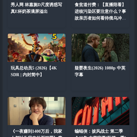
秀人网 林嘉旎D尺度诱惑写
食贫道付费：【直播陪看】
真E杯奶茶满屏溢出
进核污染区要注意什么？事
故亲历者如何看待俄乌冲
突？
玩具总动员5 (2026)【4K
疑婴夜生(2026) 1080p 中英
SDR | 内封简中】
字幕
《一夜赚到1400万后，我家
蝙蝠侠：披风战士 第二季