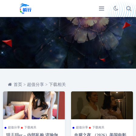
首页
>
超值分享
>
下载相关
超值分享
下载相关
超值分享
下载相关
玥儿玥er – 内部私购 济瑜伽
血腥之夜 （2026）美国电影